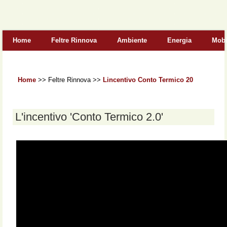
Form di ricerca
Home
Feltre Rinnova
Ambiente
Energia
Mobi
Home
>>
Feltre Rinnova
>>
Lincentivo Conto Termico 20
L'incentivo 'Conto Termico 2.0'