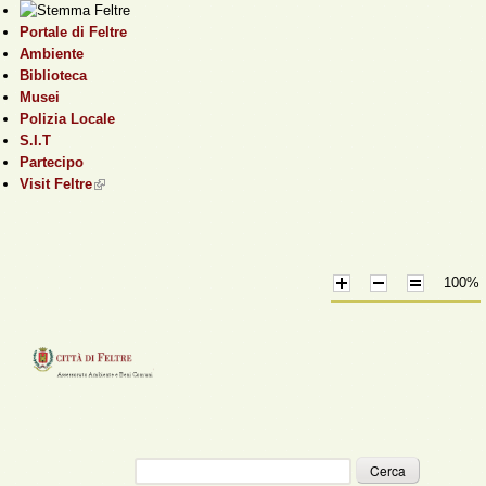
Salta al contenuto
Portale di Feltre
principale
Ambiente
Biblioteca
Musei
Polizia Locale
S.I.T
Partecipo
Visit Feltre
(link is external)
100%
Cerca