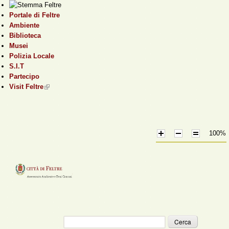
Salta al contenuto
Portale di Feltre
principale
Ambiente
Biblioteca
Musei
Polizia Locale
S.I.T
Partecipo
Visit Feltre
(link is external)
100%
Cerca