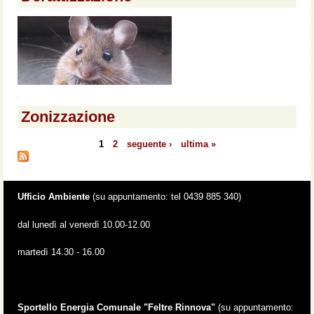
Zonizzazione
1
2
seguente ›
ultima »
Pagine
Ufficio Ambiente
(su appuntamento: tel 0439 885 340)
dal lunedì al venerdì 10.00-12.00
martedì 14.30 - 16.00
Sportello Energia Comunale "Feltre Rinnova"
(su appuntamento: