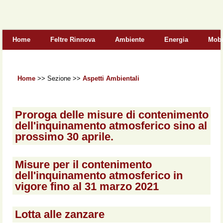
Form di ricerca
Home
Feltre Rinnova
Ambiente
Energia
Mobi
Home
>>
Sezione
>>
Aspetti Ambientali
Proroga delle misure di contenimento
dell'inquinamento atmosferico sino al
prossimo 30 aprile.
Misure per il contenimento
dell'inquinamento atmosferico in
vigore fino al 31 marzo 2021
Lotta alle zanzare