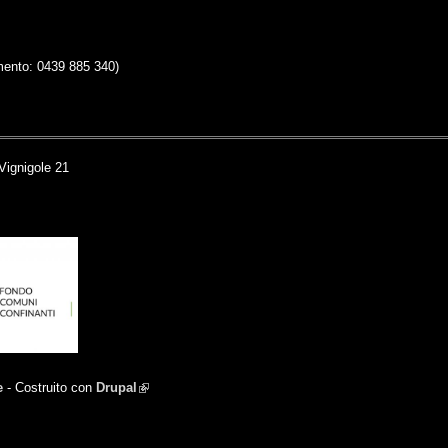
mento: 0439 885 340)
Vignigole 21
e
- Costruito con
Drupal
(link is external)