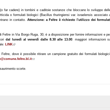
e (o far cadere) in tombini e caditoie sostanze che bloccano lo sviluppo dell
cida o formulati biologici (Bacillus thuringiensi var. israelensis associato 
ntrano in contatto.
Attenzione: a Feltre è richiesto l'utilizzo dei formulat
i Feltre in Via Borgo Ruga, 30, è a disposizione per fornire informazioni e pe
itori
dal lunedì al venerdì dalle 8.30 alle 13.00
: maggiori informazioni s
ale:
LINK
(link is external)
eltre, dove è possibile ritirare un campione gratuito dei formulati biologici
@comune.feltre.bl.it
(link sends e-mail)
 esaurimento scorte.