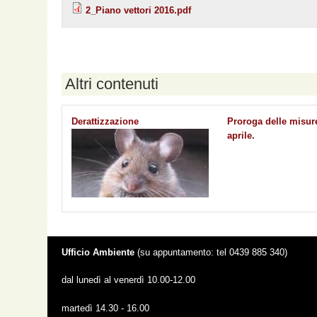
2_Piano vettori 2016.pdf
Altri contenuti
Derattizzazione
Proroga delle misur
aprile.
Ufficio Ambiente
(su appuntamento: tel 0439 885 340)
dal lunedì al venerdì 10.00-12.00
martedì 14.30 - 16.00