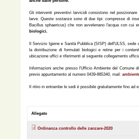
anche dalle persone.
Gli interventi preventivi larvicidi consistono nel posizionar
larve. Queste sostanze sono di due tipi: compresse di insetti
Bacillus sphaericus) che non avvelenano l'acqua con cui e
biologici.
Il Servizio Igiene e Sanità Pubblica (SISP) dell'ULSS, sede d
la distribuzione di formulati biologici e retine per i conten
ubicazione uffici e riferimenti al seguente collegamento uffici
Informazioni anche presso l'Ufficio Ambiente del Comune di F
previo appuntamento al numero 0439-885340, mail:
ambiente
Il ritiro in entrambe le sedi è possibile gratuitamente fino ad
Allegato
Ordinanza controllo delle zanzare-2020