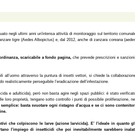
o negli ultimi anni un'intensa attività di monitoraggio sul territorio comunal
zanzare tigre (Aedes Albopictus) e, dal 2012, anche di zanzara coreana (aede
ordinanza, scaricabile a fondo pagina,
che prevede prescrizioni e sanzioni
ili all’uomo attraverso la puntura di insetti vettori, si chiede la collaborazion
do realisticamente perseguibile l’eradicazione dell’infestazione.
da e adulticida), però non basta agire negli spazi pubblici: è stato verificat
 loro proprietà, tengano sotto controllo i punti di possibile proliferazione, ne
 semplice: basta svuotare ogni ristagno d'acqua e se ci sono contenitor
ine.
ivi che colpiscono le larve (azione larvicida). E' l'ideale in quanto gl
rtano l'impiego di insetticidi che poi inevitabilmente sarebbero inalat