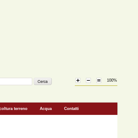
100%
icerca
coltura terreno
Acqua
Contatti