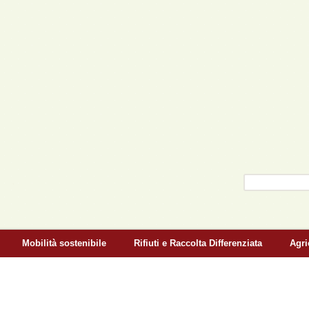
Salta al contenuto
principale
Cerca
Form di r
Mobilità sostenibile
Rifiuti e Raccolta Differenziata
Agri