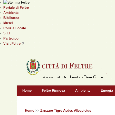
Portale di Feltre
Ambiente
Biblioteca
Musei
Polizia Locale
S.I.T
Partecipo
Visit Feltre
(link is external)
Home
Feltre Rinnova
Ambiente
Energia
Home
>>
Zanzare Tigre Aedes Albopictus