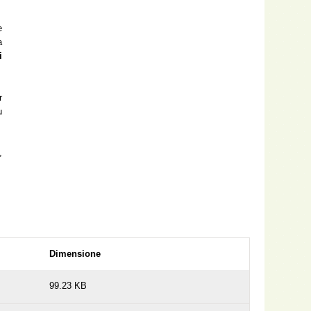
e
a
i
r
u
,
Dimensione
99.23 KB