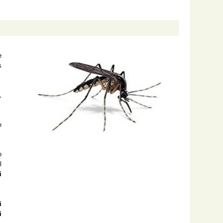
e
s
,
e
o
l
i
i
i