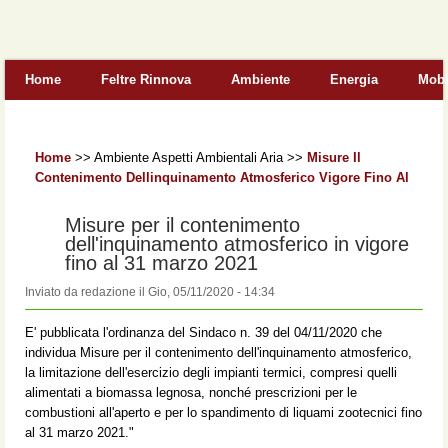
Form di ricerca
Home
Feltre Rinnova
Ambiente
Energia
Mobi
Home
>>
Ambiente Aspetti Ambientali Aria
>>
Misure Il
Contenimento Dellinquinamento Atmosferico Vigore Fino Al
Misure per il contenimento
dell'inquinamento atmosferico in vigore
fino al 31 marzo 2021
Inviato da
redazione
il
Gio, 05/11/2020 - 14:34
E' pubblicata l'ordinanza del Sindaco n. 39 del 04/11/2020 che
individua Misure per il contenimento dell'inquinamento atmosferico,
la limitazione dell'esercizio degli impianti termici, compresi quelli
alimentati a biomassa legnosa, nonché prescrizioni per le
combustioni all'aperto e per lo spandimento di liquami zootecnici fino
al 31 marzo 2021."