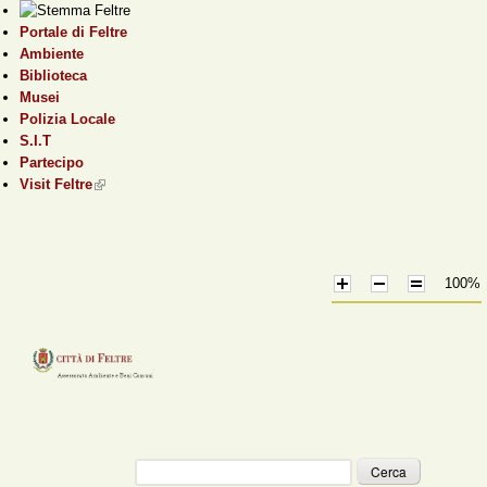
Salta al contenuto
Portale di Feltre
principale
Ambiente
Biblioteca
Musei
Polizia Locale
S.I.T
Partecipo
Visit Feltre
(link is external)
100%
Cerca