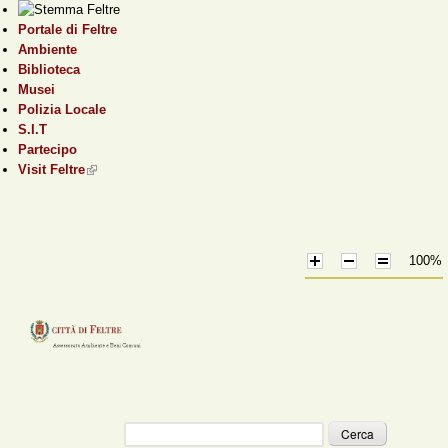
Salta al contenuto
Portale di Feltre
principale
Ambiente
Biblioteca
Musei
Polizia Locale
S.I.T
Partecipo
Visit Feltre
(link is external)
100%
Cerca