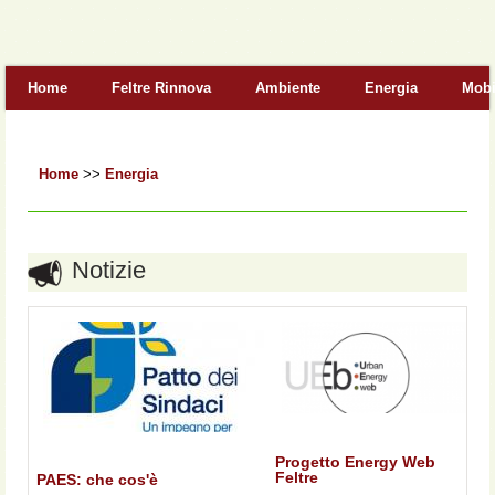
Form di ricerca
Home
Feltre Rinnova
Ambiente
Energia
Mobi
Home
>>
Energia
Notizie
Progetto Energy Web
Feltre
PAES: che cos'è