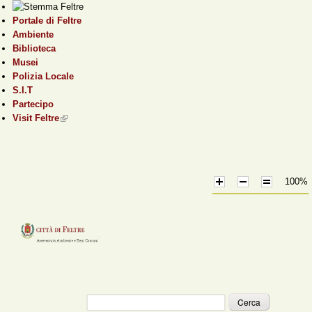
Salta al contenuto
Portale di Feltre
principale
Ambiente
Biblioteca
Musei
Polizia Locale
S.I.T
Partecipo
Visit Feltre
(link is external)
100%
Cerca