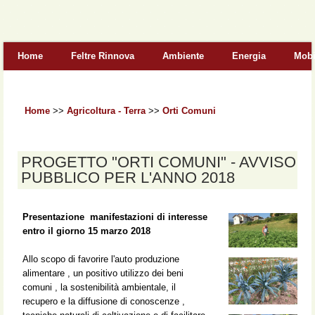
Form di ricerca
Home
Feltre Rinnova
Ambiente
Energia
Mobi
Home
>>
Agricoltura - Terra
>>
Orti Comuni
PROGETTO "ORTI COMUNI" - AVVISO
PUBBLICO PER L'ANNO 2018
Presentazione manifestazioni di interesse
entro il giorno 15 marzo 2018
Allo scopo di favorire l'auto produzione
alimentare , un positivo utilizzo dei beni
comuni , la sostenibilità ambientale, il
recupero e la diffusione di conoscenze ,