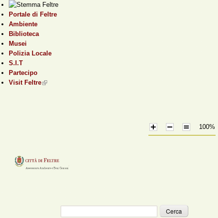
Salta al contenuto
Portale di Feltre
principale
Ambiente
Biblioteca
Musei
Polizia Locale
S.I.T
Partecipo
Visit Feltre
(link is external)
100%
Cerca