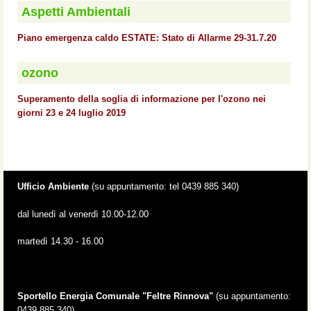
Aspetti Ambientali
Piano emergenza caldo ESTATE: Stato di Allarme 29-31.7.20
ozono
Superamento della soglia di informazione per l'ozono nei
giorni 23 e 24 luglio 2019
Ufficio Ambiente
(su appuntamento: tel 0439 885 340)
dal lunedì al venerdì 10.00-12.00
martedì 14.30 - 16.00
Sportello Energia Comunale "Feltre Rinnova"
(su appuntamento:
0439 885 340)