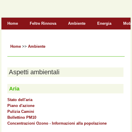
Form di ricerca
Home
Feltre Rinnova
Ambiente
Energia
Mobi
Home
>>
Ambiente
Aspetti ambientali
Aria
Stato dell'aria
Piano d'azione
Pulizia Camini
Bollettino PM10
Concentrazioni Ozono - Informazioni alla popolazione