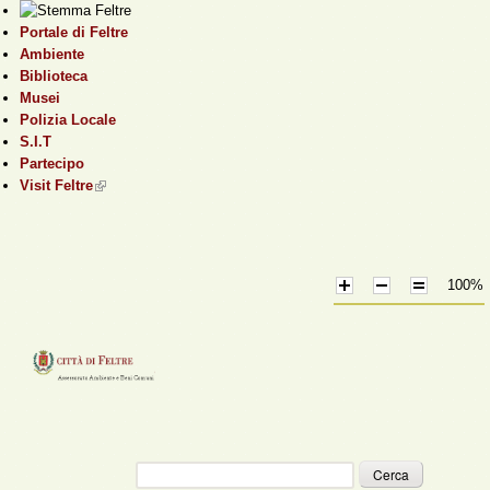
Salta al contenuto
Portale di Feltre
principale
Ambiente
Biblioteca
Musei
Polizia Locale
S.I.T
Partecipo
Visit Feltre
(link is external)
100%
Cerca