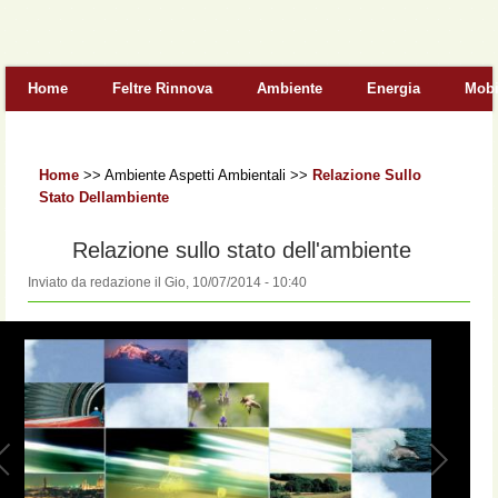
Form di ricerca
Home
Feltre Rinnova
Ambiente
Energia
Mobi
Home
>>
Ambiente Aspetti Ambientali
>>
Relazione Sullo
Stato Dellambiente
Relazione sullo stato dell'ambiente
Inviato da
redazione
il
Gio, 10/07/2014 - 10:40