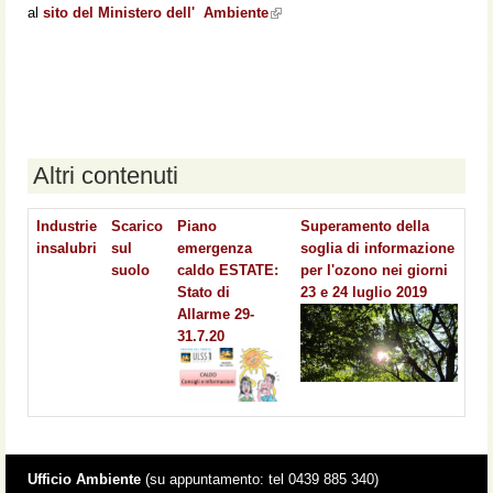
al
sito del Ministero dell' Ambiente
(link is external)
Altri contenuti
Industrie
Scarico
Piano
Superamento della
insalubri
sul
emergenza
soglia di informazione
suolo
caldo ESTATE:
per l'ozono nei giorni
Stato di
23 e 24 luglio 2019
Allarme 29-
31.7.20
Ufficio Ambiente
(su appuntamento: tel 0439 885 340)