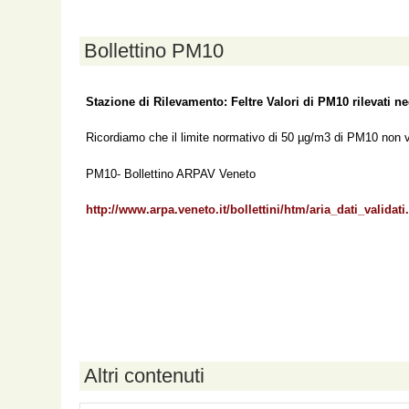
Bollettino PM10
Stazione di Rilevamento: Feltre Valori di PM10 rilevati neg
Ricordiamo che il limite normativo di 50 µg/m3 di PM10 non va
PM10- Bollettino ARPAV Veneto
http://www.arpa.veneto.it/bollettini/htm/aria_dati_validati
Altri contenuti