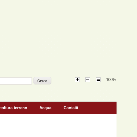
100%
icerca
coltura terreno
Acqua
Contatti