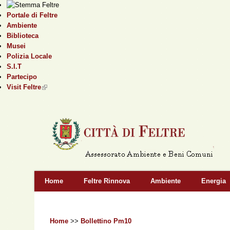
Portale di Feltre
Ambiente
Biblioteca
Musei
Polizia Locale
S.I.T
Partecipo
Visit Feltre
(link is external)
Home
Feltre Rinnova
Ambiente
Energia
Home
>>
Bollettino Pm10