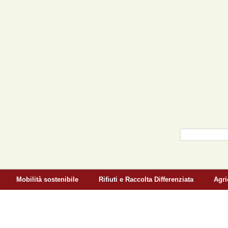
Salta al contenuto
principale
Cerca
Form di r
Mobilità sostenibile
Rifiuti e Raccolta Differenziata
Agri