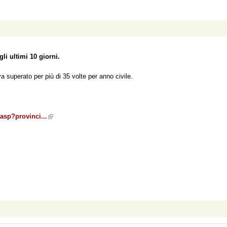
li ultimi 10 giorni.
 superato per più di 35 volte per anno civile.
.asp?provinci...
(link is external)