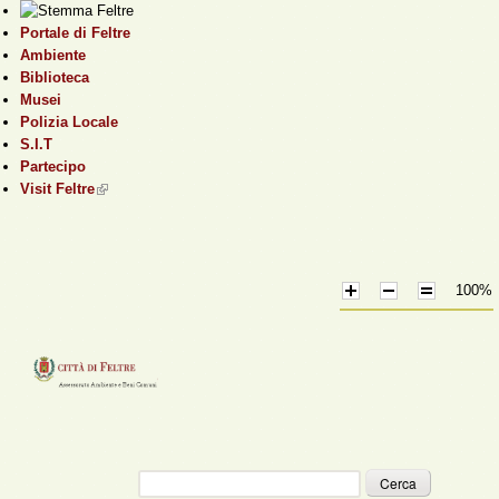
Salta al contenuto
Portale di Feltre
principale
Ambiente
Biblioteca
Musei
Polizia Locale
S.I.T
Partecipo
Visit Feltre
(link is external)
100%
Cerca