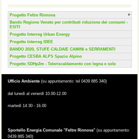
Progetto Feltre Rinnova
Bando Regione Veneto per contributi riduzione dei consumi -
ESITI
Progetto Interreg Urban Energy
Progetto Interreg IDEE
BANDO 2020, STUFE CALDAIE CAMINI e SERRAMENTI
Progetto CESBA ALPS Spazio Alpino
Progetto SDHp2m - Teleriscaldamento con legna e sole
Ufficio Ambiente
(su appuntamento: tel 0439 885 340)
dal lunedì al venerdì 10.00-12.00
martedì 14.30 - 16.00
Sportello Energia Comunale "Feltre Rinnova"
(su appuntamento:
0439 885 340)