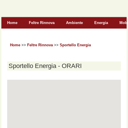
Form di ricerca
Home
Feltre Rinnova
Ambiente
Energia
Mobi
Home
>>
Feltre Rinnova
>>
Sportello Energia
Sportello Energia - ORARI