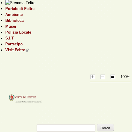
Salta al contenuto
Portale di Feltre
principale
Ambiente
Biblioteca
Musei
Polizia Locale
S.I.T
Partecipo
Visit Feltre
(link is external)
100%
Cerca