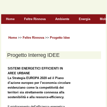
Form di ricerca
Home
Feltre Rinnova
Ambiente
Energia
Mobi
Home
>>
Feltre Rinnova
>>
Progetto Idee
Progetto Interreg IDEE
SISTEMI ENERGETICI EFFICIENTI IN
AREE URBANE
La Strategia EUROPA 2020 ed il Piano
d’azione europeo per l’economia circolare
evidenziano come la competitività dei
territori sia strettamente connessa alla
sostenibilità e alla resource-efficiency.
Il miglioramento dell’efficienza energetica