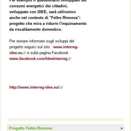
Per esempio il questionario sviluppato sui
consumi energetici dei cittadini,
sviluppato con IDEE, sarà utilissimo
anche nel contesto di "Feltre Rinnova":
progetto che mira a ridurre l'inquinamento
da riscaldamento domestico.
Per restare informato sugli sviluppi del
progetto seguici sul sito
www.interreg-
idee.eu
(link is external)
e sulla pagina Facebook
www.facebook.com/IdeeInterreg
(link is external)
http://www.interreg-idee.eu/
(link is external)
Progetto Feltre Rinnova