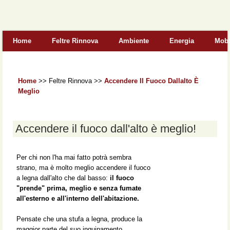
Form di ricerca
Home
Feltre Rinnova
Ambiente
Energia
Mobi
Home
>>
Feltre Rinnova
>>
Accendere Il Fuoco Dallalto È
Meglio
Accendere il fuoco dall'alto è meglio!
Per chi non l'ha mai fatto potrà sembra
strano, ma è molto meglio accendere il fuoco
a legna dall'alto che dal basso:
il fuoco
"prende" prima, meglio e senza fumate
all'esterno e all'interno dell'abitazione.
Pensate che una stufa a legna, produce la
maggior parte del suo inquinamento