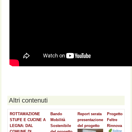
Altri contenuti
ROTTAMAZIONE
Bando
Report serata
Progetto
STUFE E CUCINE A
Mobilità
presentazione
Feltre
LEGNA: DAL
Sostenibile
del progetto
Rinnova
COMUNE DI
del progetto