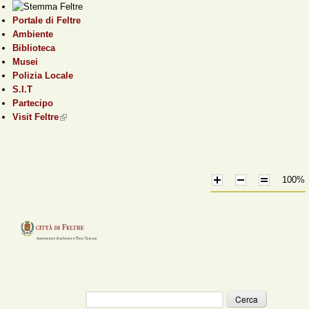
Salta al contenuto
Portale di Feltre
principale
Ambiente
Biblioteca
Musei
Polizia Locale
S.I.T
Partecipo
Visit Feltre
(link is external)
100%
Cerca