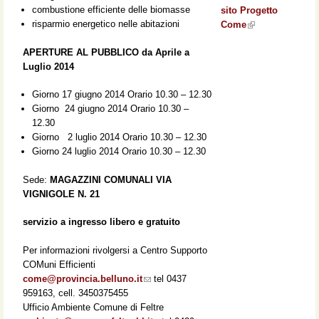
combustione efficiente delle biomasse
sito Progetto
external)
risparmio energetico nelle abitazioni
Come
(link is
external)
APERTURE AL PUBBLICO da Aprile a
Luglio 2014
Giorno 17 giugno 2014 Orario 10.30 – 12.30
Giorno 24 giugno 2014 Orario 10.30 –
12.30
Giorno 2 luglio 2014 Orario 10.30 – 12.30
Giorno 24 luglio 2014 Orario 10.30 – 12.30
Sede:
MAGAZZINI COMUNALI VIA
VIGNIGOLE N. 21
servizio a ingresso libero e gratuito
Per informazioni rivolgersi a Centro Supporto
COMuni Efficienti
come@provincia.belluno.it
(link sends e-mail)
tel 0437
959163, cell. 3450375455
Ufficio Ambiente Comune di Feltre