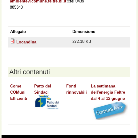
ambiente@comune.feltre.bl.it
(link sends e-mail)
tel 0439
885340
Allegato
Dimensione
272.18 KB
Locandina
Altri contenuti
Come
Patto dei
Fonti
La settimana
COMuni
Sindaci
rinnovabili
dell'energia Feltre
Efficienti
dal 4 al 12 giugno