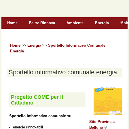
Form di ricerca
Home
Feltre Rinnova
Ambiente
Energia
Mobi
Home
>>
Energia
>>
Sportello Informativo Comunale
Energia
Sportello informativo comunale energia
Progetto COME per il
Cittadino
Sportello informativo comunale su:
Sito Provincia
energie rinnovabili
Belluno
(link is