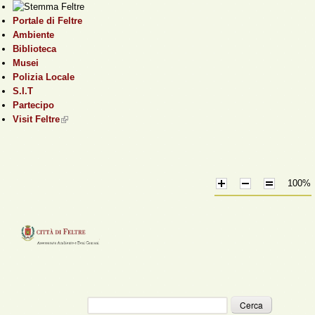
Salta al contenuto
Portale di Feltre
principale
Ambiente
Biblioteca
Musei
Polizia Locale
S.I.T
Partecipo
Visit Feltre
(link is external)
100%
Cerca