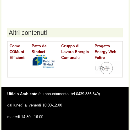
Altri contenuti
Come
Patto dei
Gruppo di
Progetto
COMuni
Sindaci
Lavoro Energia
Energy Web
Efficienti
Comunale
Feltre
Ufficio Ambiente
(su appuntamento: tel 0439 885 340)
dal lunedì al venerdì 10.00-12.00
martedì 14.30 - 16.00