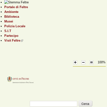
Salta al contenuto
Portale di Feltre
principale
Ambiente
Biblioteca
Musei
Polizia Locale
S.I.T
Partecipo
Visit Feltre
(link is external)
100%
Cerca