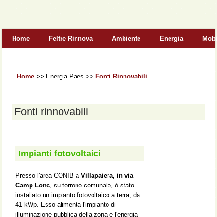
Form di ricerca
Home
Feltre Rinnova
Ambiente
Energia
Mobi
Home
>>
Energia Paes
>>
Fonti Rinnovabili
Fonti rinnovabili
Impianti fotovoltaici
Presso l'area CONIB a
Villapaiera, in via
Camp Lonc
, su terreno comunale, è stato
installato un impianto fotovoltaico a terra, da
41 kWp. Esso alimenta l'impianto di
illuminazione pubblica della zona e l'energia