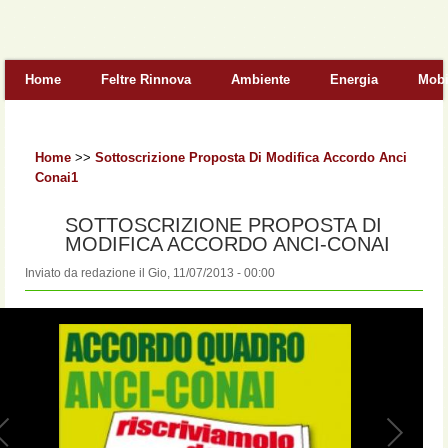
Form di ricerca
Home
Feltre Rinnova
Ambiente
Energia
Mobi
Home
>>
Sottoscrizione Proposta Di Modifica Accordo Anci
Conai1
SOTTOSCRIZIONE PROPOSTA DI
MODIFICA ACCORDO ANCI-CONAI
Inviato da
redazione
il
Gio, 11/07/2013 - 00:00