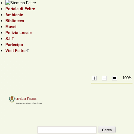
Salta al contenuto
Portale di Feltre
principale
Ambiente
Biblioteca
Musei
Polizia Locale
S.I.T
Partecipo
Visit Feltre
(link is external)
100%
Cerca