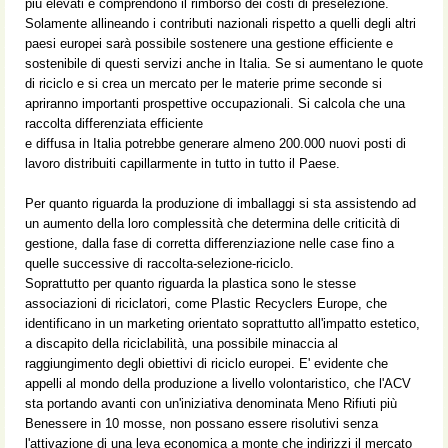
più elevati e comprendono il rimborso dei costi di preselezione.
Solamente allineando i contributi nazionali rispetto a quelli degli altri
paesi europei sarà possibile sostenere una gestione efficiente e
sostenibile di questi servizi anche in Italia. Se si aumentano le quote
di riciclo e si crea un mercato per le materie prime seconde si
apriranno importanti prospettive occupazionali. Si calcola che una
raccolta differenziata efficiente
e diffusa in Italia potrebbe generare almeno 200.000 nuovi posti di
lavoro distribuiti capillarmente in tutto in tutto il Paese.
Per quanto riguarda la produzione di imballaggi si sta assistendo ad
un aumento della loro complessità che determina delle criticità di
gestione, dalla fase di corretta differenziazione nelle case fino a
quelle successive di raccolta-selezione-riciclo.
Soprattutto per quanto riguarda la plastica sono le stesse
associazioni di riciclatori, come Plastic Recyclers Europe, che
identificano in un marketing orientato soprattutto all'impatto estetico,
a discapito della riciclabilità, una possibile minaccia al
raggiungimento degli obiettivi di riciclo europei. E' evidente che
appelli al mondo della produzione a livello volontaristico, che l'ACV
sta portando avanti con un'iniziativa denominata Meno Rifiuti più
Benessere in 10 mosse, non possano essere risolutivi senza
l'attivazione di una leva economica a monte che indirizzi il mercato