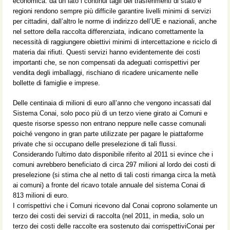
economica: da un lato i continui tagli dei trasferimenti di stato e
regioni rendono sempre più difficile garantire livelli minimi di servizi
per cittadini, dall’altro le norme di indirizzo dell’UE e nazionali, anche
nel settore della raccolta differenziata, indicano correttamente la
necessità di raggiungere obiettivi minimi di intercettazione e riciclo di
materia dai rifiuti. Questi servizi hanno evidentemente dei costi
importanti che, se non compensati da adeguati corrispettivi per
vendita degli imballaggi, rischiano di ricadere unicamente nelle
bollette di famiglie e imprese.
Delle centinaia di milioni di euro all’anno che vengono incassati dal
Sistema Conai, solo poco più di un terzo viene girato ai Comuni e
queste risorse spesso non entrano neppure nelle casse comunali
poiché vengono in gran parte utilizzate per pagare le piattaforme
private che si occupano delle preselezione di tali flussi.
Considerando l'ultimo dato disponibile riferito al 2011 si evince che i
comuni avrebbero beneficiato di circa 297 milioni al lordo dei costi di
preselezione (si stima che al netto di tali costi rimanga circa la metà
ai comuni) a fronte del ricavo totale annuale del sistema Conai di
813 milioni di euro.
I corrispettivi che i Comuni ricevono dal Conai coprono solamente un
terzo dei costi dei servizi di raccolta (nel 2011, in media, solo un
terzo dei costi delle raccolte era sostenuto dai corrispettiviConai per