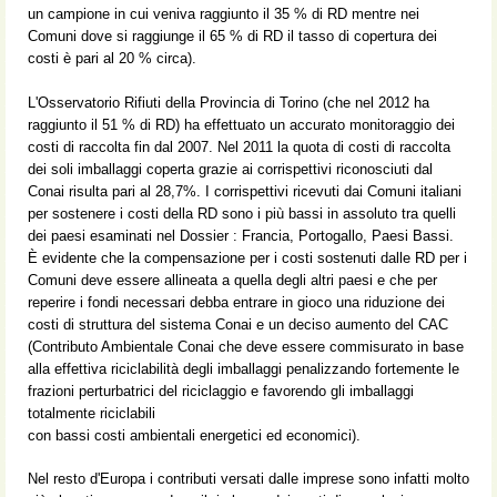
un campione in cui veniva raggiunto il 35 % di RD mentre nei
Comuni dove si raggiunge il 65 % di RD il tasso di copertura dei
costi è pari al 20 % circa).
L'Osservatorio Rifiuti della Provincia di Torino (che nel 2012 ha
raggiunto il 51 % di RD) ha effettuato un accurato monitoraggio dei
costi di raccolta fin dal 2007. Nel 2011 la quota di costi di raccolta
dei soli imballaggi coperta grazie ai corrispettivi riconosciuti dal
Conai risulta pari al 28,7%. I corrispettivi ricevuti dai Comuni italiani
per sostenere i costi della RD sono i più bassi in assoluto tra quelli
dei paesi esaminati nel Dossier : Francia, Portogallo, Paesi Bassi.
È evidente che la compensazione per i costi sostenuti dalle RD per i
Comuni deve essere allineata a quella degli altri paesi e che per
reperire i fondi necessari debba entrare in gioco una riduzione dei
costi di struttura del sistema Conai e un deciso aumento del CAC
(Contributo Ambientale Conai che deve essere commisurato in base
alla effettiva riciclabilità degli imballaggi penalizzando fortemente le
frazioni perturbatrici del riciclaggio e favorendo gli imballaggi
totalmente riciclabili
con bassi costi ambientali energetici ed economici).
Nel resto d'Europa i contributi versati dalle imprese sono infatti molto